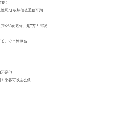
值提升
性周期 板块估值重估可期
 历经30轮竞价、超7万人围观
更长、安全性更高
的还是他
因！乘客可以这么做