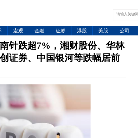
际
宏观
金融
证券
港股
美股
公司
南针跌超7%，湘财股份、华林
创证券、中国银河等跌幅居前