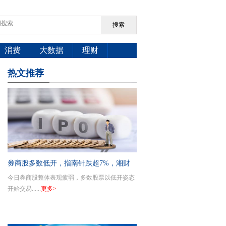
搜索
消费
大数据
理财
热文推荐
券商股多数低开，指南针跌超7%，湘财
今日券商股整体表现疲弱，多数股票以低开姿态
股份、华林证券、哈投股份、首创证券、
开始交易......
更多>
中国银河等跌幅居前