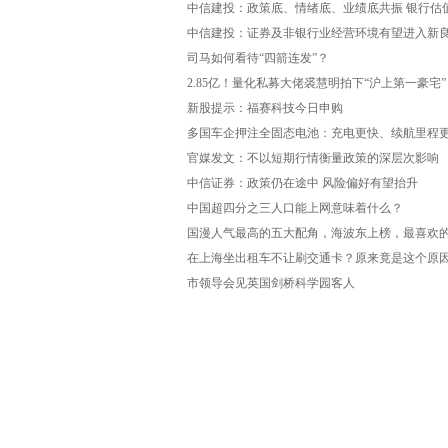
中信建投：政策底、情绪底、业绩底共振 银行估
中信建投：证券及非银行业经营环境有望进入新良
司马如何看待“四箭连发”？
2.85亿！量化私募大佬裘慧明拍下“沪上第一豪宅”
新股提示：福赛科技今日申购
多国车企押注全固态电池：充电更快、续航里程
官媒发文：不以短期行情衡量政策的深层次影响
中信证券：政策仍在途中 风险偏好有望抬升
中国超四分之三人口能上网意味着什么？
国漫人气最高的五大配角，海波东上榜，最喜欢
在上海坐出租车不让刷交通卡？原来竟是这个原
市领导会见英国剑桥科学园客人