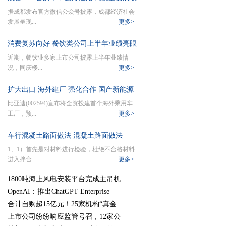
据成都发布官方微信公众号披露，成都经济社会
得积极进展
发展呈现...
更多>
消费复苏向好 餐饮类公司上半年业绩亮眼
近期，餐饮业多家上市公司披露上半年业绩情
况，同庆楼...
更多>
扩大出口 海外建厂 强化合作 国产新能源
比亚迪(002594)宣布将全资投建首个海外乘用车
车加速布局全球产业链
工厂，预...
更多>
车行混凝土路面做法 混凝土路面做法
1、1）首先是对材料进行检验，杜绝不合格材料
进入拌合...
更多>
1800吨海上风电安装平台完成主吊机
OpenAI：推出ChatGPT Enterprise
合计自购超15亿元！25家机构“真金
上市公司纷纷响应监管号召，12家公