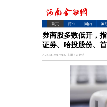
首页
商业
国内
国
券商股多数低开，指
证券、哈投股份、首
2023-08-29 09:40:37
来源：
云财经