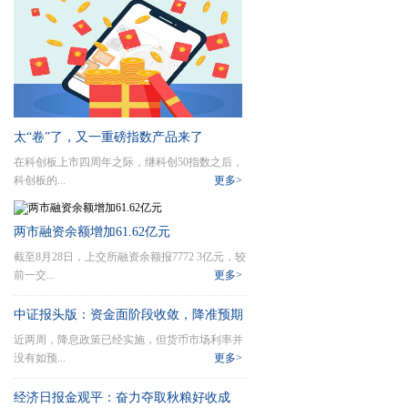
太“卷”了，又一重磅指数产品来了
在科创板上市四周年之际，继科创50指数之后，
科创板的...
更多>
两市融资余额增加61.62亿元
截至8月28日，上交所融资余额报7772 3亿元，较
前一交...
更多>
中证报头版：资金面阶段收敛，降准预期
近两周，降息政策已经实施，但货币市场利率并
升温
没有如预...
更多>
经济日报金观平：奋力夺取秋粮好收成