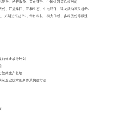
林证券、哈投股份、首创证券、中国银河等跌幅居前
股份、江盐集团、正和生态、中电环保、建龙微纳等跌超6%
、拓斯达涨超7%，华如科技、柯力传感、步科股份等跟涨
提前终止减持计划
稳
资士兰微生产基地
范的制造业技术创新体系构建方法
展