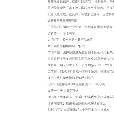
券商股多数低开，指南针跌超7%，湘财股份、华
核污染概念股开盘下挫，国联水产跌超9%，百洋
机器人概念股开盘反弹，利君股份涨停，运达科技
钻石板块集体表现强劲
工信部召开制造业企业第二次座谈会 聚焦新动能
游资传——著名刺客
太“卷”了，又一重磅指数产品来了
两市融资余额增加61.62亿元
市场早报：减持新规威力显现 超十家公司大股东
24家银行上半年净利润实现正增长 净息差低位企
大基金二期又出手了！18个月3次合计19.5亿增
工信部：到2025年 形成一套科学适用、标准规
江西：乡村特色旅游 带动乡村振兴
8月29日生意社MTBE基准价为7825.00元/吨
义剪一甲子 温暖万千人
2023年下半年发布，荣威D7双车内饰亮相成都车
【新闻随笔】铁路暑运数据新高意味着什么
RISC-V芯片出货量崛起，专利联盟在上海成立