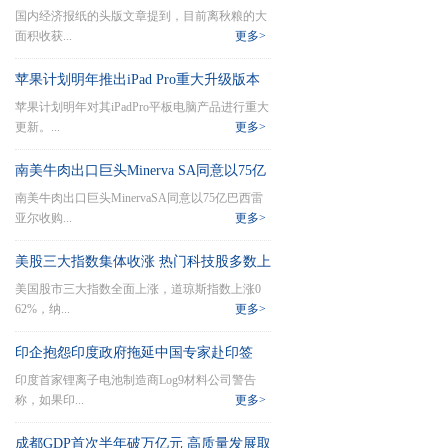
国内经济报纸的头版文章提到，目前离秋粮的大
面积收获...
更多>
苹果计划明年推出iPad Pro重大升级版本
苹果计划明年对其iPadPro平板电脑产品进行重大
更新。...
更多>
南美牛肉出口巨头Minerva SA同意以75亿
南美牛肉出口巨头MinervaSA同意以75亿巴西雷
巴西雷亚尔收购竞争对手Marfrig Global
亚尔收购...
更多>
Foods SA的部分资产
美股三大指数集体收涨 热门科技股多数上
美国股市三大指数全面上涨，道琼斯指数上涨0
涨
62%，纳...
更多>
印企抱怨印度政府拖延中国专家赴印签
印度首家锂离子电池制造商Log9材料公司警告
证：公司生产将受到影响
称，如果印...
更多>
成都GDP首次半年破万亿元 高质量发展取