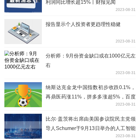
利润同比增长超15%丨财报见闻
2023-08-31
报告显示个人投资者更趋理性稳健
2023-08-31
分析师：9月份资金缺口或在1000亿元左
右
2023-08-31
纳斯达克金龙中国指数初步收跌0.1%，
再鼎医药涨11%，拼多多涨超5%，百度
2023-08-31
涨3%，阿特斯太阳能找那个2.4%，陆控
则跌4%，嘉楠科技跌5.9%，铜道控股跌
比尔·盖茨将出席由美国参议院民主党领
29
导人Schumer于9月13日举办的人工智能
2023-08-31
活动