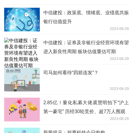
中信建投：政策底、情绪底、业绩底共振
银行估值提升
2023-08-29
中信建投：证券及非银行业经营环境有望
进入新良性周期 板块估值重估可期
2023-08-29
司马如何看待“四箭连发”？
2023-08-29
2.85亿！量化私募大佬裘慧明拍下“沪上
第一豪宅” 历经30轮竞价、超7万人围观
2023-08-29
新股提示：福赛科技今日申购