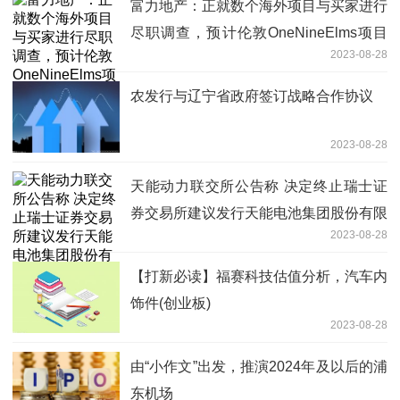
富力地产：正就数个海外项目与买家进行
尽职调查，预计伦敦OneNineElms项目
2023-08-28
将于今年年底完工
农发行与辽宁省政府签订战略合作协议
2023-08-28
天能动力联交所公告称 决定终止瑞士证
券交易所建议发行天能电池集团股份有限
2023-08-28
公司代表A股的全球存托凭证
【打新必读】福赛科技估值分析，汽车内
饰件(创业板)
2023-08-28
由“小作文”出发，推演2024年及以后的浦
东机场