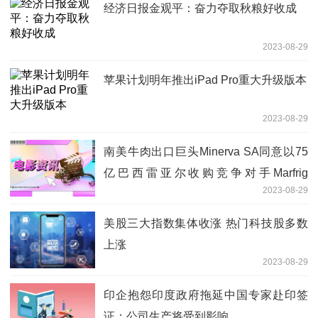
经济日报金观平：奋力夺取秋粮好收成
2023-08-29
苹果计划明年推出iPad Pro重大升级版本
2023-08-29
南美牛肉出口巨头Minerva SA同意以75
亿巴西雷亚尔收购竞争对手Marfrig
2023-08-29
Global Foods SA的部分资产
美股三大指数集体收涨 热门科技股多数
上涨
2023-08-29
印企抱怨印度政府拖延中国专家赴印签
证：公司生产将受到影响