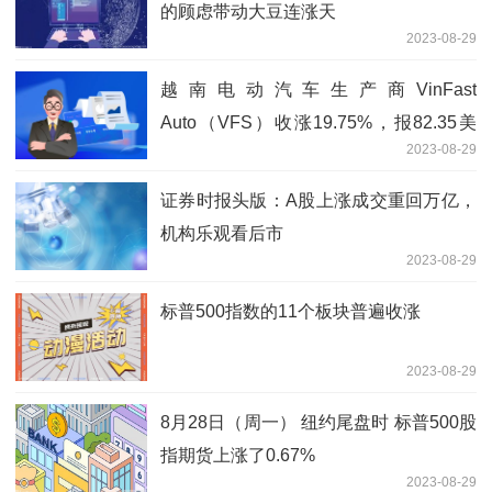
的顾虑带动大豆连涨天
2023-08-29
越南电动汽车生产商VinFast
Auto（VFS）收涨19.75%，报82.35美
2023-08-29
元，连续第六个交易日上涨——据彭博数
据期间累计上涨432.86%，继续创收盘
证券时报头版：A股上涨成交重回万亿，
机构乐观看后市
2023-08-29
标普500指数的11个板块普遍收涨
2023-08-29
8月28日（周一） 纽约尾盘时 标普500股
指期货上涨了0.67%
2023-08-29